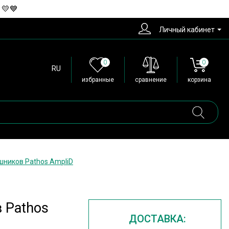
 💛💙
Личный кабинет
0
0
RU
избранные
сравнение
корзина
шников Pathos AmpliD
 Pathos
ДОСТАВКА: