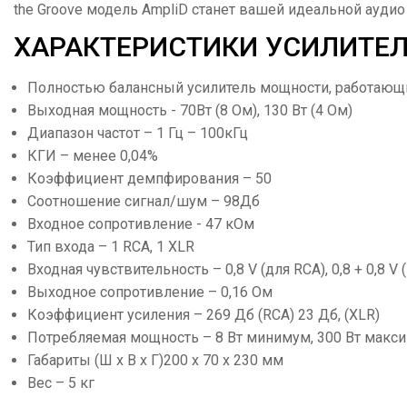
the Groove модель AmpliD станет вашей идеальной аудио
ХАРАКТЕРИСТИКИ УСИЛИТЕЛЬ
Полностью балансный усилитель мощности, работающи
Выходная мощность - 70Вт (8 Ом), 130 Вт (4 Ом)
Диапазон частот – 1 Гц – 100кГц
КГИ – менее 0,04%
Коэффициент демпфирования – 50
Соотношение сигнал/шум – 98Дб
Входное сопротивление - 47 кОм
Тип входа – 1 RCA, 1 XLR
Входная чувствительность – 0,8 V (для RCA), 0,8 + 0,8 V (
Выходное сопротивление – 0,16 Ом
Коэффициент усиления – 269 Дб (RCA) 23 Дб, (XLR)
Потребляемая мощность – 8 Вт минимум, 300 Вт макси
Габариты (Ш х В х Г)200 х 70 х 230 мм
Вес – 5 кг