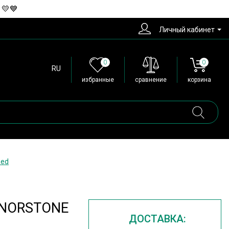
 💛💙
Личный кабинет
0
0
RU
избранные
сравнение
корзина
Red
ы NORSTONE
ДОСТАВКА: