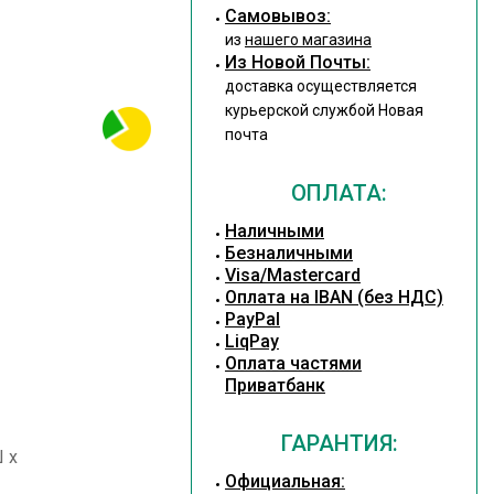
Cамовывоз:
из
нашего магазина
Из Новой Почты:
доставка осуществляется
курьерской службой Новая
почта
ОПЛАТА:
Наличными
Безналичными
Visa/Mastercard
Оплата на IBAN (без НДС)
PayPal
LiqPay
Оплата частями
Приватбанк
ГАРАНТИЯ:
Ш х
Официальная: