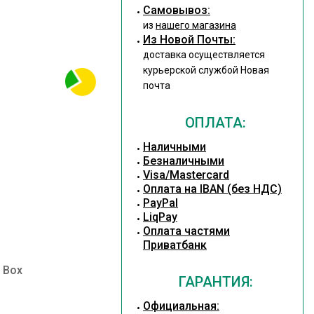
Cамовывоз:
из
нашего магазина
Из Новой Почты:
доставка осуществляется
курьерской службой Новая
почта
ОПЛАТА:
Наличными
Безналичными
Visa/Mastercard
Оплата на IBAN (без НДС)
PayPal
LiqPay
Оплата частями
Приватбанк
 Box
ГАРАНТИЯ:
Официальная: