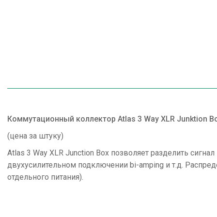
Коммутационный коллектор Atlas 3 Way XLR Junktion B
(цена за штуку)
Atlas 3 Way XLR Junction Box позволяет разделить сигн
двухусилительном подключении bi-amping и т.д. Распре
отдельного питания).