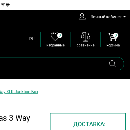
 💛💙
Личный кабинет
0
0
RU
избранные
сравнение
корзина
ay XLR Junktion Box
as 3 Way
ДОСТАВКА: