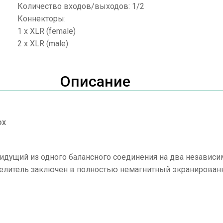
Количество входов/выходов: 1/2
Коннекторы:
1 x XLR (female)
2 x XLR (male)
Описание
ox
ал идущий из одного балансного соединения на два незави
делитель заключен в полностью немагнитный экранированн