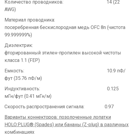
Количество проводников: 14 (22
AWG)
Материал проводника:
посеребренная бескислородная медь ОFС 8n (чистота
99.999999%)
Диэлектрик:
фторированный этилен-пропилен высокой чистоты
класса 1.1 (FEP)
Емкость: 10.9 пФ/
фут (35.76 пФ/м)
Индуктивность: 0.125
мГн/фут (0.41 мГн/м)
Скорость распространения сигнала: 0.97
Варианты коннекторов: позолоченные лопатки
HOLO:PLUG® (Spades) или бананы (Z-plug) в различных
комбинациях