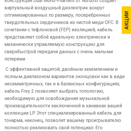
конструкция Dual Mono-Filament от Nordost создает
виртуальный воздушный диэлектрик вокруг
АКЦИИ
АКЦИИ
оптимизированных по размеру, посеребренных
твердотельных сердечников из чистой меди OFC. В
сочетании с тефлоновой (FEP) изоляцией, кабель
представляет собой идеальную электрически и
механически управляемую конструкцию для
сверхбыстрой передачи данных с очень малыми
потерями.
С эффективной защитой, двойным заземлением и
полным диапазоном вариантов оконцовки как в виде
несимметричных, так и в балансных конфигурациях,
кабель Frey 2 позволяет выбрать топологию,
необходимую для освобождения музыкальной
производительности заключенной в канавках вашей
коллекции LP. Этот специализированный кабель для
тонарма, наконец, позволит вашему проигрывателю
полностью реализовать свой потенциал. Его