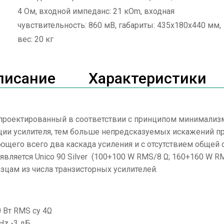
4 Ом, входной импеданс: 21 кOm, входная
чувствительность: 860 мВ, габариты: 435x180x440 мм,
вес: 20 кг
писание
Характеристики
, спроектированный в соответствии с принципом минимализм
ции усилителя, тем больше непредсказуемых искажений пр
щего всего два каскада усиления и с отсутствием общей 
вляется Unico 90 Silver (100+100 W RMS/8 Ω; 160+160 W R
цам из числа транзисторных усилителей.
0 Вт RMS су 4Ω
Hz -3 дБ