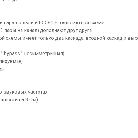
3 и параллельный ECC81 В однотактной схеме
3 пары на канал) дополняют друг друга
тной схемы имеет только два каскада: входной каскад и вы
 " bypass " несимметричная)
лируемая)
ия
х звуковых частотах
щности на 8 Ом)