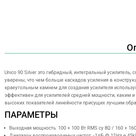
О
Unico 90 Silver это гибридный, интегральный усилитель
уверены, что чем больше каскадов усиления в конструк
краеугольным камнем для создания усилителя использую
эффективен для усилителей средней мощности, каким и я
высоких показателей линейности присущих лучшим образ
ПАРАМЕТРЫ
Выходная мощность: 100 + 100 Вт RMS су 8Ω / 160 + 16
Диапазон воспроизводимых частот: -1дБ @ 12Hz е 45k