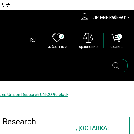
 💛💙
Личный кабинет
0
0
RU
избранные
сравнение
корзина
ль Unison Research UNICO 90 black
 Research
ДОСТАВКА: