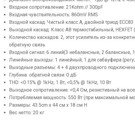
Входное сопротивление: 21Kohm // 300pF
Входная чувствительность: 860mV RMS
Входной каскад: Чистый класс А, двойной триод ECC8
Выходной каскад: Класс AB термостабильный, HEXFET (
Количество каскадов: 2, этот усилитель из-за конкре
обратную связь
Входной сигнал: 6 линий(3 небалансные, 2 балансные, 1
Линейные выходы: 1 линейный, 1 для сабвуфера (регу
Выходные разъемы: 4 + 4 двухпроводного подключен
Глубина обратной связи: 0 дБ
THD: <0.15% @ 1kHz, 1 Вт, <0,5% @ 1kHz, 10 Вт
Выходное сопротивление: <0,4 Ом, резистивный на все
Потребляемая мощность: 550 Вт (при максимальной мо
Размеры: 43.5cm х 44 см х 18 см Н
Вес нетто: 20 кг