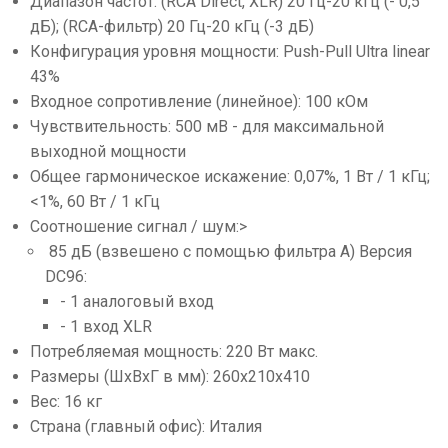
Диапазон частот: (RCA Direct, XLR) 20 Гц-20 кГц (- 0,5
дБ); (RCA-фильтр) 20 Гц-20 кГц (-3 дБ)
Конфигурация уровня мощности: Push-Pull Ultra linear
43%
Входное сопротивление (линейное): 100 кОм
Чувствительность: 500 мВ - для максимальной
выходной мощности
Общее гармоническое искажение: 0,07%, 1 Вт / 1 кГц;
<1%, 60 Вт / 1 кГц
Соотношение сигнал / шум:>
85 дБ (взвешено с помощью фильтра A) Версия
DC96:
- 1 аналоговый вход
- 1 вход XLR
Потребляемая мощность: 220 Вт макс.
Размеры (ШxВхГ в мм): 260x210x410
Вес: 16 кг
Страна (главный офис): Италия