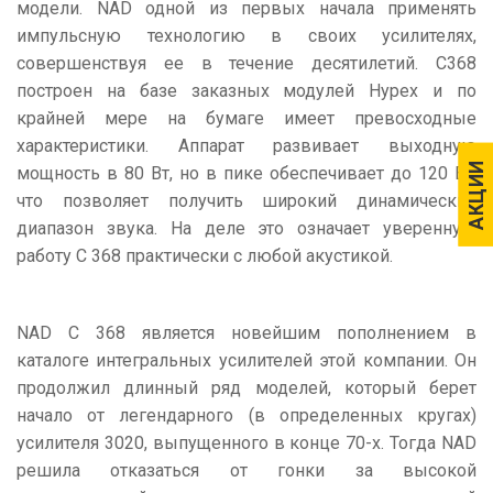
модели. NAD одной из первых начала применять
импульсную технологию в своих усилителях,
совершенствуя ее в течение десятилетий. C368
построен на базе заказных модулей Hypex и по
крайней мере на бумаге имеет превосходные
характеристики. Аппарат развивает выходную
АКЦИИ
АКЦИИ
мощность в 80 Вт, но в пике обеспечивает до 120 Вт,
что позволяет получить широкий динамический
диапазон звука. На деле это означает уверенную
работу C 368 практически с любой акустикой.
NAD C 368 является новейшим пополнением в
каталоге интегральных усилителей этой компании. Он
продолжил длинный ряд моделей, который берет
начало от легендарного (в определенных кругах)
усилителя 3020, выпущенного в конце 70-х. Тогда NAD
решила отказаться от гонки за высокой