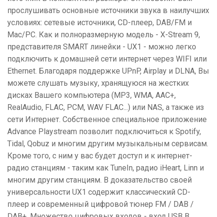
прослушивать основные источники звука в наилучших
условиях: сетевые источники, CD-плеер, DAB/FM и
Mac/PC. Как и полноразмерную модель - X-Stream 9,
представителя SMART линейки - UX1 - можно легко
подключить к домашней сети интернет через WIFI или
Ethernet. Благодаря поддержке UPnP, Airplay и DLNA, Вы
можете слушать музыку, хранящуюся на жестких
дисках Вашего компьютера (MP3, WMA, AAC+,
RealAudio, FLAC, PCM, WAV FLAC...) или NAS, а также из
сети Интернет. Собственное специальное приложение
Advance Playstream позволит подключиться к Spotify,
Tidal, Qobuz и многим другим музыкальным сервисам.
Кроме того, с ним у вас будет доступ и к интернет-
радио станциям - таким как TuneIn, радио iHeart, Linn и
многим другим станциям. В доказательство своей
универсальности UX1 содержит классический CD-
плеер и современный цифровой тюнер FM / DAB /
DAB+. Множество цифровых входов - вход USB B