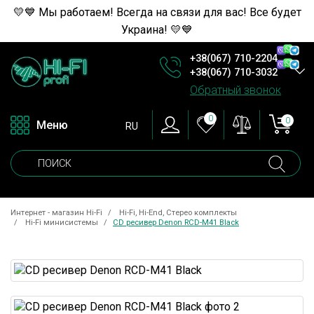
💛💙 Мы работаем! Всегда на связи для вас! Все будет
Украина! 💛💙
+38(067) 710-2204
+38(067) 710-3032
Обратный звонок
0
0
Меню
RU
Интернет - магазин Hi-Fi
Hi-Fi, Hi-End, Стерео комплекты
Hi-Fi минисистемы
CD ресивер Denon RCD-M41 Black