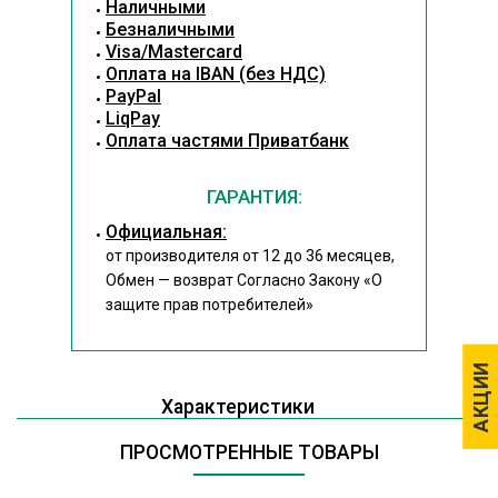
Наличными
Безналичными
Visa/Mastercard
Оплата на IBAN (без НДС)
PayPal
LiqPay
Оплата частями Приватбанк
ГАРАНТИЯ:
Официальная:
от производителя от 12 до 36 месяцев,
Обмен — возврат Согласно Закону
«О
защите прав потребителей»
АКЦИИ
АКЦИИ
Характеристики
ПРОСМОТРЕННЫЕ ТОВАРЫ