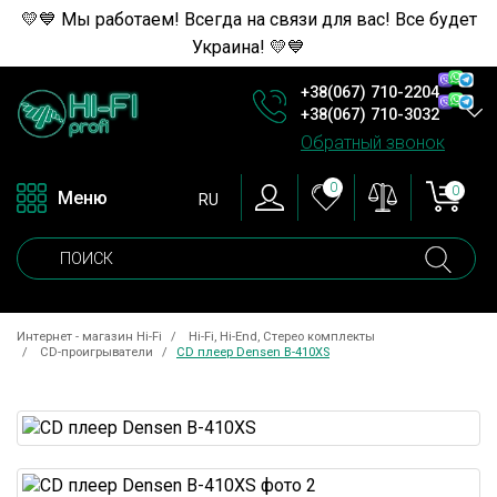
💛💙 Мы работаем! Всегда на связи для вас! Все будет
Украина! 💛💙
+38(067) 710-2204
+38(067) 710-3032
Обратный звонок
0
0
Меню
RU
Интернет - магазин Hi-Fi
Hi-Fi, Hi-End, Стерео комплекты
CD-проигрыватели
CD плеер Densen B-410XS