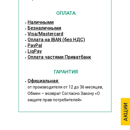
ОПЛАТА:
Наличными
Безналичными
Visa/Mastercard
Оплата на IBAN (без НДС)
PayPal
LiqPay
Оплата частями Приватбанк
ГАРАНТИЯ:
Официальная:
от производителя от 12 до 36 месяцев,
Обмен — возврат Согласно Закону
«О
защите прав потребителей»
АКЦИИ
АКЦИИ