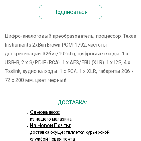
Цифро-аналоговый преобразователь, процессор: Texas
Instruments 2хBurrBrown PCM-1792, частоты
дескритизации: 32бит/192кГц, цифровые входы: 1 x
USB-B, 2 x S/PDIF (RCA), 1 x AES/EBU (XLR), 1 x I2S, 4 x
Toslink, аудио выходы: 1 x RCA, 1 x XLR, габариты 206 x
72 x 200 мм, цвет: черный
ДОСТАВКА:
Cамовывоз:
из
нашего магазина
Из Новой Почты:
доставка осуществляется курьерской
службой Новая почта