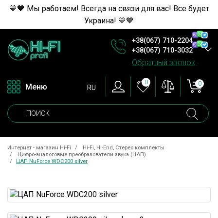
💛💙 Мы работаем! Всегда на связи для вас! Все будет
Украина! 💛💙
+38(067) 710-2204
+38(067) 710-3032
Обратный звонок
0
0
Меню
RU
Интернет - магазин Hi-Fi
Hi-Fi, Hi-End, Стерео комплекты
Цифро-аналоговые преобразователи звука (ЦАП)
ЦАП NuForce WDC200 silver