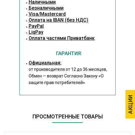
Наличными
Безналичными
Visa/Mastercard
Оплата на IBAN (без НДС)
PayPal
LiqPay
Оплата частями Приватбанк
ГАРАНТИЯ:
Официальная:
от производителя от 12 до 36 месяцев,
Обмен — возврат Согласно Закону
«О
защите прав потребителей»
АКЦИИ
АКЦИИ
ПРОСМОТРЕННЫЕ ТОВАРЫ