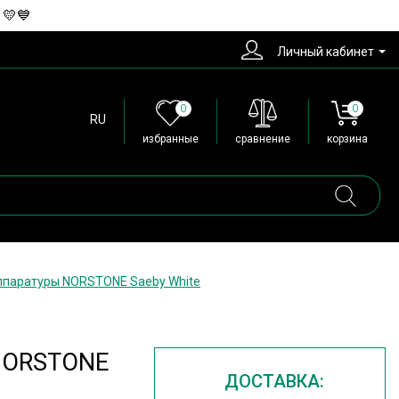
 💛💙
Личный кабинет
0
0
RU
избранные
сравнение
корзина
ппаратуры NORSTONE Saeby White
 NORSTONE
ДОСТАВКА: