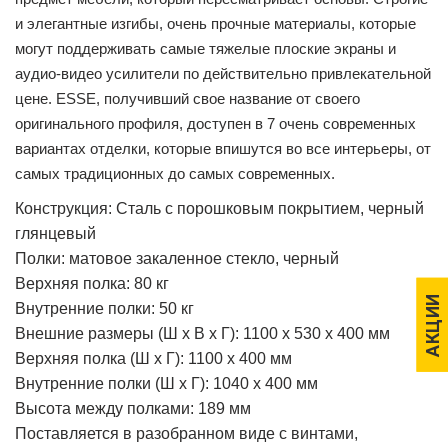
и элегантные изгибы, очень прочные материалы, которые
могут поддерживать самые тяжелые плоские экраны и
аудио-видео усилители по действительно привлекательной
цене.
ESSE, получивший свое название от своего
оригинального профиля, доступен в 7 очень современных
вариантах отделки, которые впишутся во все интерьеры, от
самых традиционных до самых современных.
Конструкция: Сталь с порошковым покрытием, черный
глянцевый
Полки: матовое закаленное стекло, черный
Верхняя полка: 80 кг
АКЦИИ
АКЦИИ
Внутренние полки: 50 кг
Внешние размеры (Ш x В x Г): 1100 x 530 x 400 мм
Верхняя полка (Ш x Г): 1100 x 400 мм
Внутренние полки (Ш x Г): 1040 x 400 мм
Высота между полками: 189 мм
Поставляется в разобранном виде с винтами,