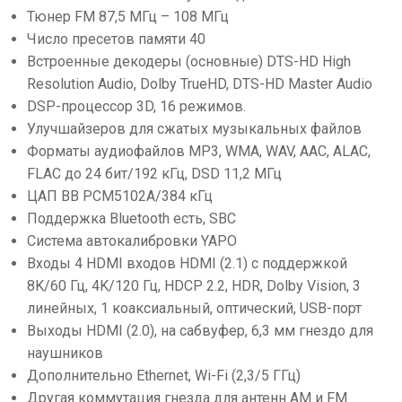
Тюнер FM 87,5 МГц – 108 МГц
Число пресетов памяти 40
Встроенные декодеры (основные) DTS-HD High
Resolution Audio, Dolby TrueHD, DTS-HD Master Audio
DSP-процессор 3D, 16 режимов.
Улучшайзеров для сжатых музыкальных файлов
Форматы аудиофайлов MP3, WMA, WAV, AAC, ALAC,
FLAC до 24 бит/192 кГц, DSD 11,2 МГц
ЦАП BB PCM5102A/384 кГц
Поддержка Bluetooth есть, SBC
Система автокалибровки YAPO
Входы 4 HDMI входов HDMI (2.1) с поддержкой
8K/60 Гц, 4K/120 Гц, HDCP 2.2, HDR, Dolby Vision, 3
линейных, 1 коаксиальный, оптический, USB-порт
Выходы HDMI (2.0), на сабвуфер, 6,3 мм гнездо для
наушников
Дополнительно Ethernet, Wi-Fi (2,3/5 ГГц)
Другая коммутация гнезда для антенн AM и FM