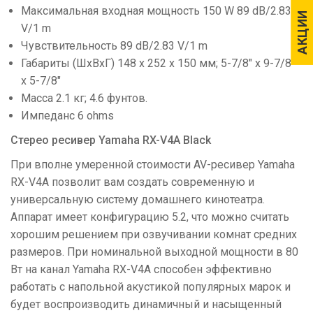
Максимальная входная мощность 150 W 89 dB/2.83
АКЦИИ
АКЦИИ
V/1 m
Чувствительность 89 dB/2.83 V/1 m
Габариты (ШхВхГ) 148 x 252 x 150 мм; 5-7/8" x 9-7/8"
x 5-7/8"
Масса 2.1 кг; 4.6 фунтов.
Импеданс 6 ohms
Стерео ресивер Yamaha RX-V4A Black
При вполне умеренной стоимости AV-ресивер Yamaha
RX-V4A позволит вам создать современную и
универсальную систему домашнего кинотеатра.
Аппарат имеет конфигурацию 5.2, что можно считать
хорошим решением при озвучивании комнат средних
размеров. При номинальной выходной мощности в 80
Вт на канал Yamaha RX-V4A способен эффективно
работать с напольной акустикой популярных марок и
будет воспроизводить динамичный и насыщенный