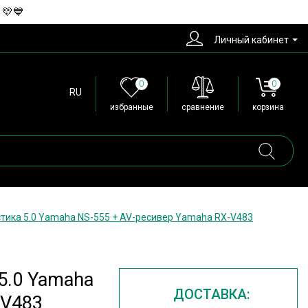
 💛💙
Личный кабинет
0
0
RU
избранные
сравнение
корзина
тика 5.0 Yamaha NS-555 + AV-ресивер Yamaha RX-V483
5.0 Yamaha
ДОСТАВКА:
-V483